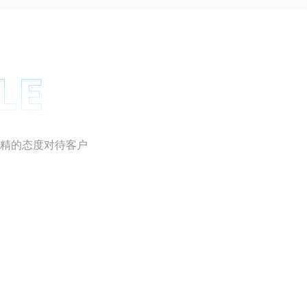
掌中玉林APP
精的态度对待客户
社签署战略合作框架协议并使用云媒框架开发“柳
”