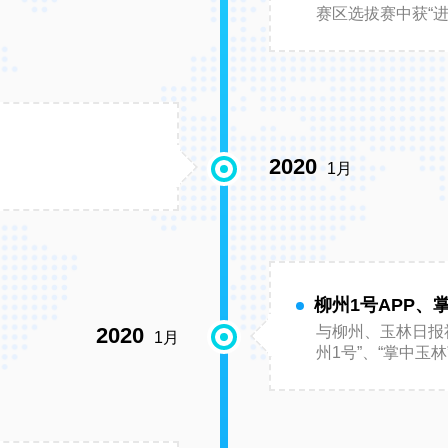
赛区选拔赛中获“进
2020
1月
柳州1号APP、
2020
与柳州、玉林日报
1月
州1号”、“掌中玉林