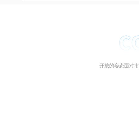
来稿直播APP上线
全媒体新闻来稿APP系统上线使用
开放的姿态面对市